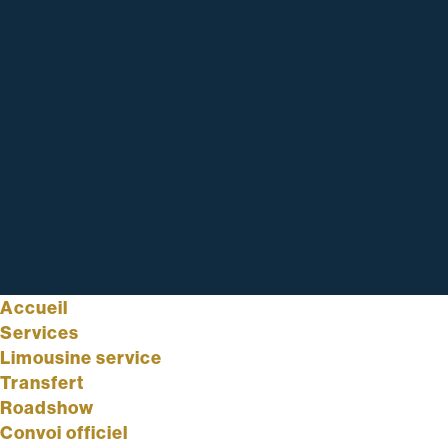
Accueil
Services
Limousine service
Transfert
Roadshow
Convoi officiel