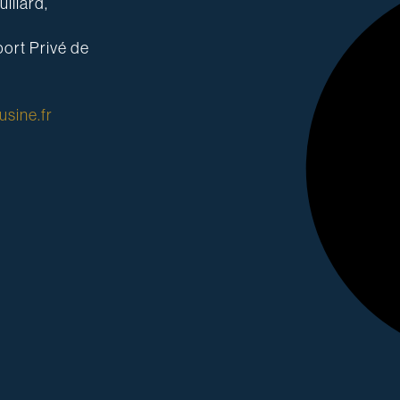
illard,
ort Privé de
sine.fr