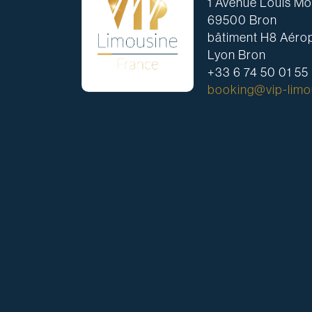
1 Avenue Louis Mou
69500 Bron
bâtiment H8 Aérop
Lyon Bron
+33 6 74 50 01 55
booking@vip-limou